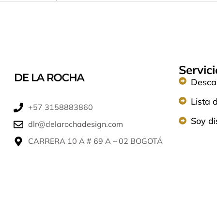
Servici
Descar
Lista 
+57 3158883860​
Soy d
dlr@delarochadesign.com
CARRERA 10 A # 69 A – 02 BOGOTÁ​